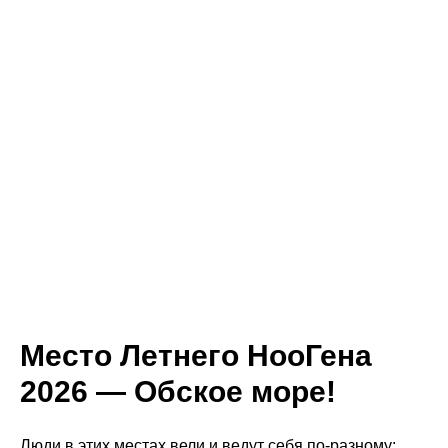
Место Летнего НооГена
2026 — Обское море!
Люди в этих местах вели и ведут себя по-разному: